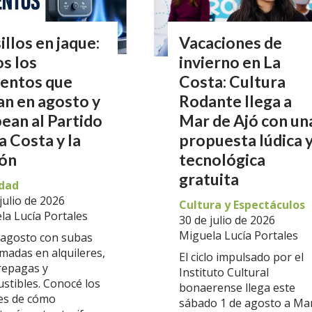
illos en jaque:
Vacaciones de
s los
invierno en La
entos que
Costa: Cultura
an en agosto y
Rodante llega a
ean al Partido
Mar de Ajó con un
a Costa y la
propuesta lúdica 
ión
tecnológica
gratuita
dad
julio de 2026
Cultura y Espectáculos
la Lucía Portales
30 de julio de 2026
Miguela Lucía Portales
 agosto con subas
rmadas en alquileres,
El ciclo impulsado por el
prepagas y
Instituto Cultural
stibles. Conocé los
bonaerense llega este
les de cómo
sábado 1 de agosto a Ma