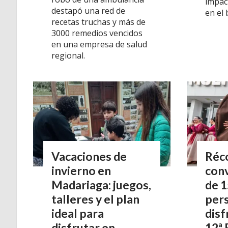
impac
destapó una red de
en el b
recetas truchas y más de
3000 remedios vencidos
en una empresa de salud
regional.
Vacaciones de
Réc
invierno en
con
Madariaga: juegos,
de 1
talleres y el plan
per
ideal para
disf
disfrutar en
12ª 