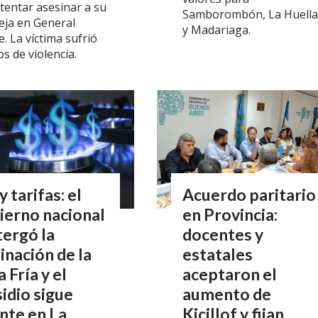
tentar asesinar a su
Samborombón, La Huella
eja en General
y Madariaga.
e. La víctima sufrió
s de violencia.
y tarifas: el
Acuerdo paritario
ierno nacional
en Provincia:
ergó la
docentes y
inación de la
estatales
 Fría y el
aceptaron el
idio sigue
aumento de
nte en La
Kicillof y fijan