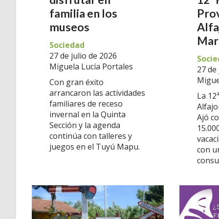
familia en los
Prov
museos
Alfa
Mar
Sociedad
27 de julio de 2026
Socie
Miguela Lucía Portales
27 de 
Migue
Con gran éxito
arrancaron las actividades
La 12ª
familiares de receso
Alfaj
invernal en la Quinta
Ajó c
Sección y la agenda
15.000
continúa con talleres y
vacac
juegos en el Tuyú Mapu.
con u
consu