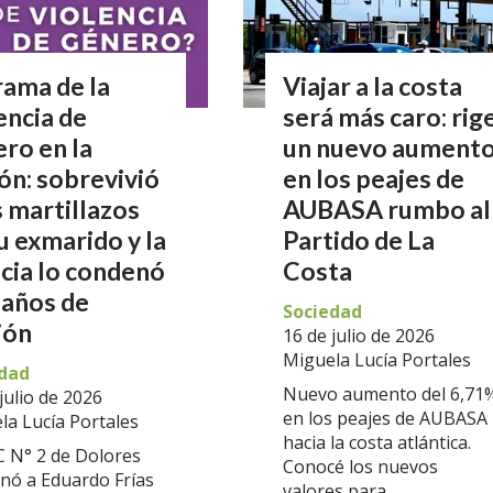
rama de la
Viajar a la costa
encia de
será más caro: rig
ro en la
un nuevo aument
ón: sobrevivió
en los peajes de
s martillazos
AUBASA rumbo al
u exmarido y la
Partido de La
icia lo condenó
Costa
 años de
Sociedad
ión
16 de julio de 2026
Miguela Lucía Portales
dad
Nuevo aumento del 6,71
julio de 2026
en los peajes de AUBASA
la Lucía Portales
hacia la costa atlántica.
C N° 2 de Dolores
Conocé los nuevos
nó a Eduardo Frías
valores para