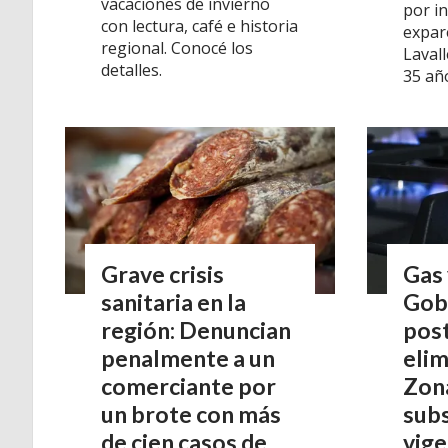
vacaciones de invierno
por in
con lectura, café e historia
expar
regional. Conocé los
Lavall
detalles.
35 año
Grave crisis
Gas 
sanitaria en la
Gob
región: Denuncian
post
penalmente a un
elim
comerciante por
Zona
un brote con más
subs
de cien casos de
vige