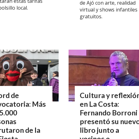
tarán estas tarifas
de Ajó con arte, realidad
olsillo local.
virtual y shows infantiles
gratuitos.
ord de
Cultura y reflexió
vocatoria: Más
en La Costa:
5.000
Fernando Borroni
sonas
presentó su nuev
rutaron de la
libro junto a
Fiesta
vecinos e