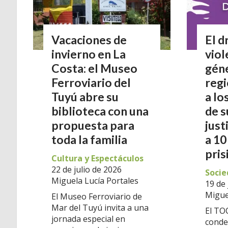
Vacaciones de
El d
invierno en La
viol
Costa: el Museo
géne
Ferroviario del
regi
Tuyú abre su
a lo
biblioteca con una
de s
propuesta para
just
toda la familia
a 10
pris
Cultura y Espectáculos
22 de julio de 2026
Socie
Miguela Lucía Portales
19 de 
Migue
El Museo Ferroviario de
Mar del Tuyú invita a una
El TO
jornada especial en
conde