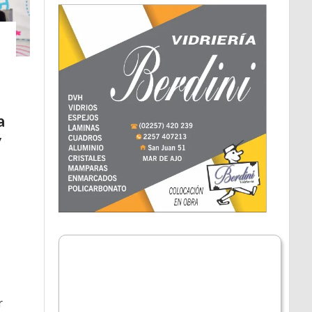
a
y
r