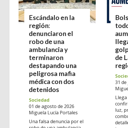
Escándalo en la
Bols
región:
todo
denunciaron el
aum
robo de una
lleg
ambulancia y
golp
terminaron
de L
destapando una
reg
peligrosa mafia
Socie
médica con dos
31 de 
Migue
detenidos
Llega
Sociedad
confi
01 de agosto de 2026
luz, 
Miguela Lucía Portales
combu
Una falsa denuncia por el
detal
robo de una ambulancia