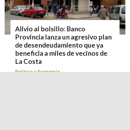
Alivio al bolsillo: Banco
Provincia lanza un agresivo plan
de desendeudamiento que ya
beneficia a miles de vecinos de
La Costa
Política y Economía
01 de agosto de 2026
Gustavo Sosa
El Banco Provincia refinanció deudas por
$352.505 millones a casi 95 mil clientes.
Conocé cómo adherirte desde las sucursales
del Partido de La Costa.