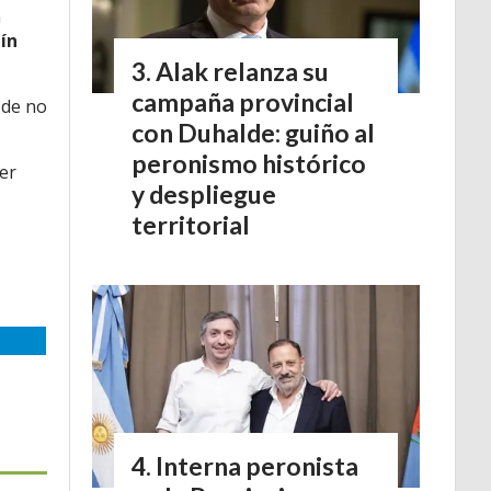
n
ín
Alak relanza su
campaña provincial
 de no
con Duhalde: guiño al
peronismo histórico
er
y despliegue
territorial
Interna peronista