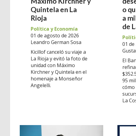
Máximo Kirchner y
des
Quintela en La
o qu
Rioja
a mi
de L
Política y Economía
01 de agosto de 2026
Polít
Leandro German Sosa
01 de
Gusta
Kicillof canceló su viaje a
La Rioja y evitó la foto de
El Ba
unidad con Máximo
refin
Kirchner y Quintela en el
$352.5
homenaje a Monseñor
95 mil
Angelelli.
cómo 
sucurs
La Co