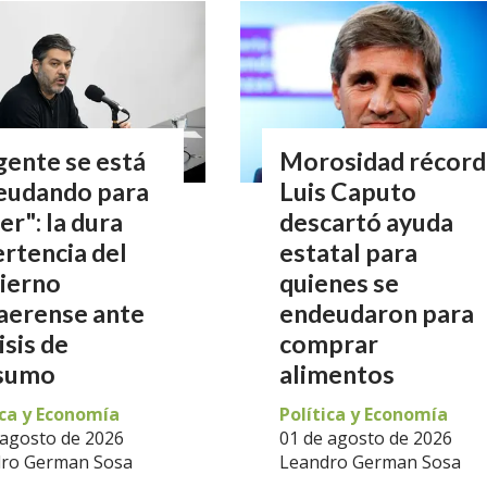
gente se está
Morosidad récord
eudando para
Luis Caputo
r": la dura
descartó ayuda
rtencia del
estatal para
ierno
quienes se
aerense ante
endeudaron para
isis de
comprar
sumo
alimentos
ica y Economía
Política y Economía
 agosto de 2026
01 de agosto de 2026
ro German Sosa
Leandro German Sosa