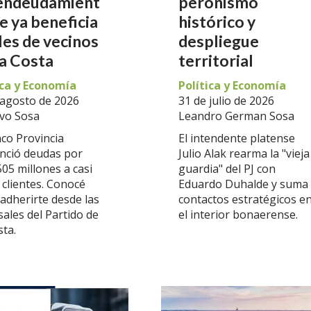
endeudamient
peronismo
e ya beneficia
histórico y
les de vecinos
despliegue
a Costa
territorial
ica y Economía
Política y Economía
 agosto de 2026
31 de julio de 2026
vo Sosa
Leandro German Sosa
nco Provincia
El intendente platense
anció deudas por
Julio Alak rearma la "vieja
05 millones a casi
guardia" del PJ con
 clientes. Conocé
Eduardo Duhalde y suma
adherirte desde las
contactos estratégicos e
ales del Partido de
el interior bonaerense.
sta.