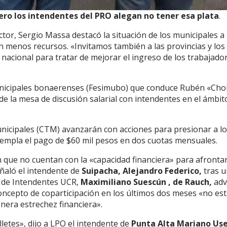
ero los intendentes del PRO alegan no tener esa plata
.
tor, Sergio Massa destacó la situación de los municipales a 
 menos recursos. «Invitamos también a las provincias y los
 nacional para tratar de mejorar el ingreso de los trabajado
Municipales bonaerenses (Fesimubo) que conduce Rubén «Cho
de la mesa de discusión salarial con intendentes en el ámbit
nicipales (CTM) avanzarán con acciones para presionar a l
empla el pago de $60 mil pesos en dos cuotas mensuales.
 que no cuentan con la «capacidad financiera» para afronta
eñaló el intendente de
Suipacha, Alejandro Federico,
tras 
oro de Intendentes UCR,
Maximiliano Suescún , de Rauch,
adv
concepto de coparticipación en los últimos dos meses «no es
nera estrechez financiera».
etes», dijo a LPO el intendente de
Punta Alta Mariano Use