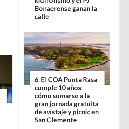
kicillofismo y el PJ
Bonaerense ganan la
a
calle
El COA Punta Rasa
cumple 10 años:
cómo sumarse a la
gran jornada gratuita
de avistaje y picnic en
San Clemente