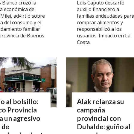
s Bianco cruzó la
Luis Caputo descartó
ica económica de
auxilio financiero a
 Milei, advirtió sobre
familias endeudadas par
da del consumo y el
comprar alimentos y
damiento familiar
responsabilizó a los
 provincia de Buenos
usuarios. Impacto en La
Costa.
io al bolsillo:
Alak relanza su
o Provincia
campaña
a un agresivo
provincial con
 de
Duhalde: guiño al