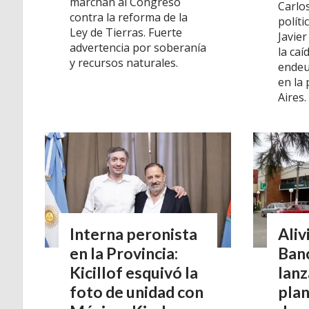
marchan al Congreso
Carlo
contra la reforma de la
polít
Ley de Tierras. Fuerte
Javier
advertencia por soberanía
la caí
y recursos naturales.
endeu
en la
Aires.
Interna peronista
Aliv
en la Provincia:
Banc
Kicillof esquivó la
lanz
foto de unidad con
plan