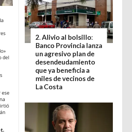
la
res
Alivio al bolsillo:
Banco Provincia lanza
lo»
un agresivo plan de
o del
desendeudamiento
que ya beneficia a
os
miles de vecinos de
La Costa
r ese
una
irtió
tán
t.