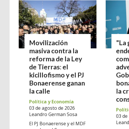
Movilización
"La 
masiva contra la
end
reforma de la Ley
come
de Tierras: el
adve
kicillofismo y el PJ
Gob
Bonaerense ganan
bon
la calle
la cr
con
Política y Economía
03 de agosto de 2026
Polít
Leandro German Sosa
03 de
Leand
El PJ Bonaerense y el MDF